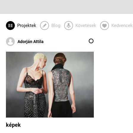
Projektek
Blog
Követések
Kedvencek
Adorján Attila
képek