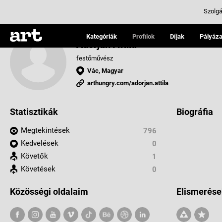
Szolgá
Kategóriák
Profilok
Díjak
Pályáza
Adorján Attila
festőművész
Vác, Magyar
arthungry.com/adorjan.attila
Statisztikák
Biográfia
Megtekintések
796
Kedvelések
0
Követők
1
Követések
0
Közösségi oldalaim
Elismerése