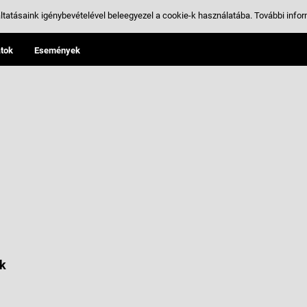
ltatásaink igénybevételével beleegyezel a cookie-k használatába.
További infor
tok
Események
k