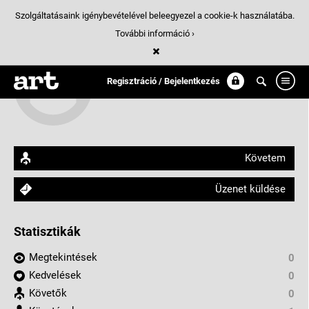
Szolgáltatásaink igénybevételével beleegyezel a cookie-k használatába.
További információ ›
Al-Hajal Sándor
Regisztráció / Bejelentkezés
arthungry.com/al-hajal.sandor
Követem
Üzenet küldése
Statisztikák
Megtekintések
0
Kedvelések
0
Követők
0