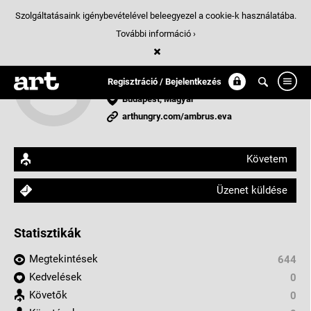
Szolgáltatásaink igénybevételével beleegyezel a cookie-k használatába.
További információ ›
ambrus éva
figurális expresszív
Regisztráció / Bejelentkezés
Budapest, Magyar
arthungry.com/ambrus.eva
Követem
Üzenet küldése
Statisztikák
Megtekintések
644
Kedvelések
0
Követők
0