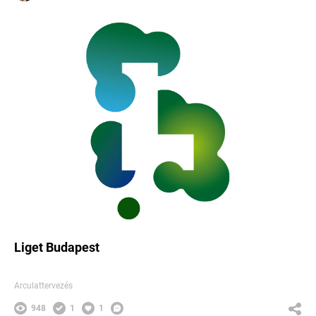
Liget Budapest
Arculattervezés
948
1
1