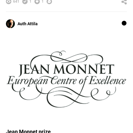
641
1
1
Auth Attila
Jean Monnet prize