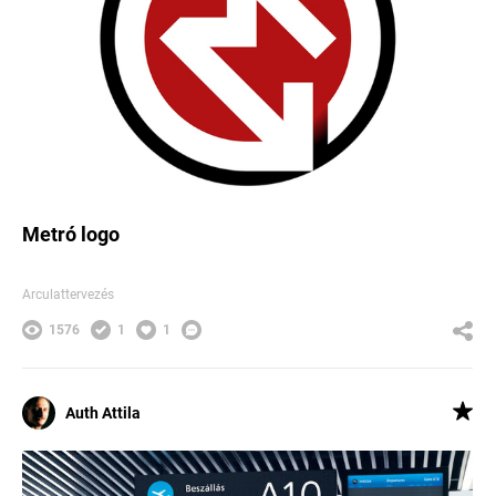
Metró logo
Arculattervezés
1576
1
1
Auth Attila