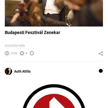
Budapesti Fesztivál Zenekar
Arculattervezés
1742
4
Auth Attila