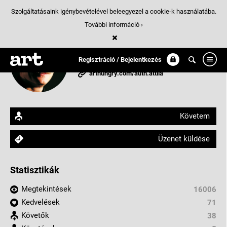
Szolgáltatásaink igénybevételével beleegyezel a cookie-k használatába.
További információ ›
Auth Attila
Regisztráció / Bejelentkezés
Budapest, Magyarország
arthungry.com/auth.attila
Követem
Üzenet küldése
Statisztikák
Megtekintések
16006
Kedvelések
71
Követők
38