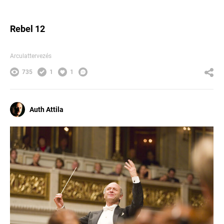
Rebel 12
Arculattervezés
735
1
1
Auth Attila