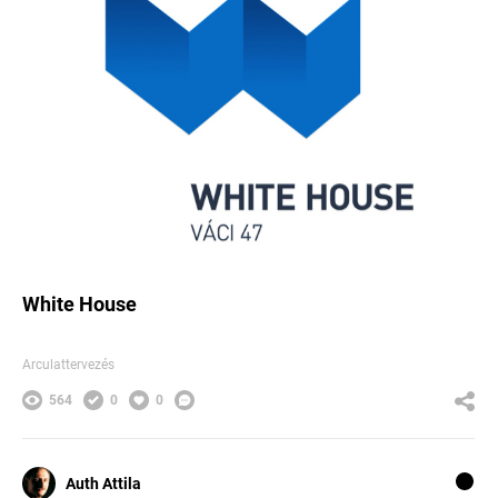
White House
Arculattervezés
564
0
0
Auth Attila