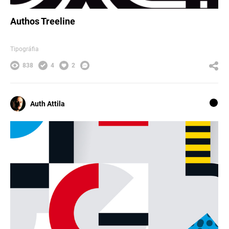
Authos Treeline
Tipográfia
838
4
2
Auth Attila