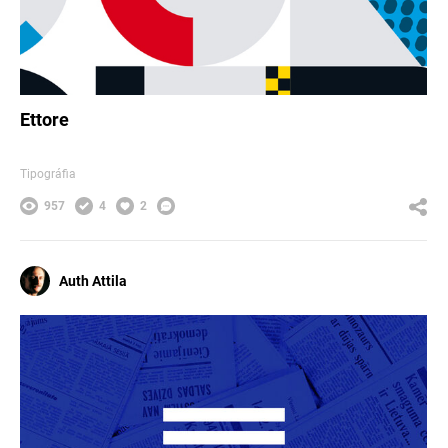
Ettore
Tipográfia
957
4
2
Auth Attila