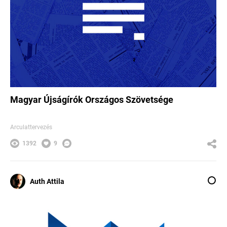
Magyar Újságírók Országos Szövetsége
Arculattervezés
1392
9
Auth Attila