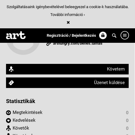
Szolgáltatásaink igénybevételével beleegyezel a cookie-k használatába.
További információ ›
Benes Tamás
grafikus
Regisztráció / Bejelentkezés
arthungry.com/benes.tamas
Követem
Üzenet küldése
Statisztikák
Megtekintések
0
Kedvelések
0
Követők
0