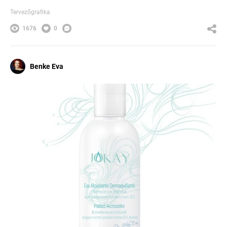
Tervezőgrafika
1676
0
Benke Eva