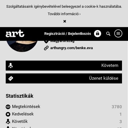
Szolgáltatásaink igénybevételével beleegyezel a cookie-k használatába.
További információ ›
Benke Eva
Arculattervező/Webdesigner
Regisztráció / Bejelentkezés
Magyarország
arthungry.com/benke.eva
Követem
Üzenet küldése
Statisztikák
Megtekintések
3780
Kedvelések
1
Követők
3