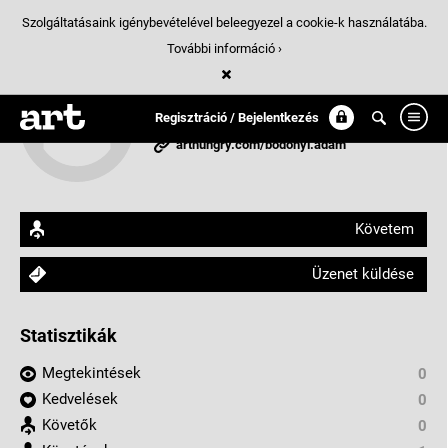
Szolgáltatásaink igénybevételével beleegyezel a cookie-k használatába.
További információ ›
Bodonyi Ádám
Regisztráció / Bejelentkezés
Miskolc, Magyarország
arthungry.com/bodonyi.adam
Követem
Üzenet küldése
Statisztikák
Megtekintések
0
Kedvelések
0
Követők
0