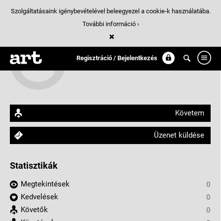
Szolgáltatásaink igénybevételével beleegyezel a cookie-k használatába.
További információ ›
Csóka Emese
Regisztráció / Bejelentkezés
arthungry.com/csoka.emese
Követem
Üzenet küldése
Statisztikák
Megtekintések
0
Kedvelések
0
Követők
0