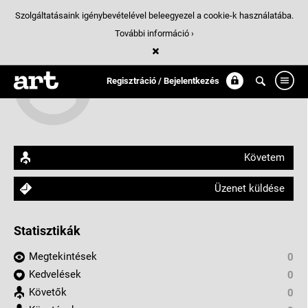
Szolgáltatásaink igénybevételével beleegyezel a cookie-k használatába.
További információ ›
Csóka Viktor
Regisztráció / Bejelentkezés
arthungry.com/csoka.viktor
Követem
Üzenet küldése
Statisztikák
Megtekintések
0
Kedvelések
0
Követők
0