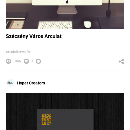
Szécsény Város Arculat
Arculattervezés
1046
3
Hyper Creators