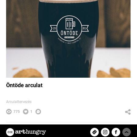
Öntöde arculat
Arculattervezés
775
1