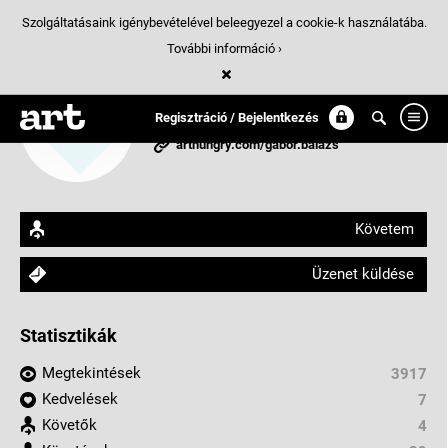
Szolgáltatásaink igénybevételével beleegyezel a cookie-k használatába.
További információ ›
Hyper Creators
Regisztráció / Bejelentkezés
Budapest, Magyarország
arthungry.com/gabor.balazs
Követem
Üzenet küldése
Statisztikák
Megtekintések
3917
Kedvelések
7
Követők
4