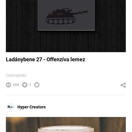
Ladánybene 27 - Offenzíva lemez
Csomagolás
806
1
Hyper Creators