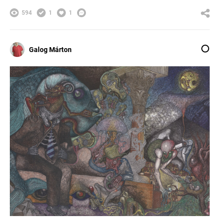
594
1
1
Galog Márton