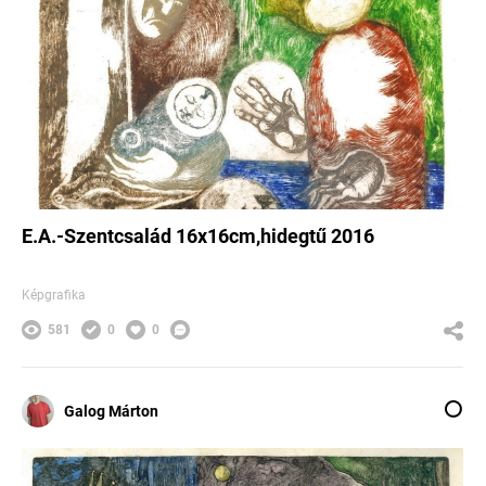
E.A.-Szentcsalád 16x16cm,hidegtű 2016
Képgrafika
581
0
0
Galog Márton