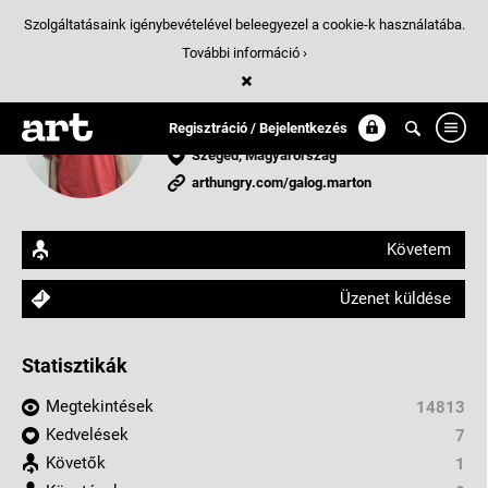
Szolgáltatásaink igénybevételével beleegyezel a cookie-k használatába.
További információ ›
Galog Márton
festő
Regisztráció / Bejelentkezés
Szeged, Magyarország
arthungry.com/galog.marton
Követem
Üzenet küldése
Statisztikák
Megtekintések
14813
Kedvelések
7
Követők
1