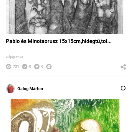
Pablo és Minotaorusz 15x15cm,hidegtű,tol...
Képgrafika
721
0
0
Galog Márton