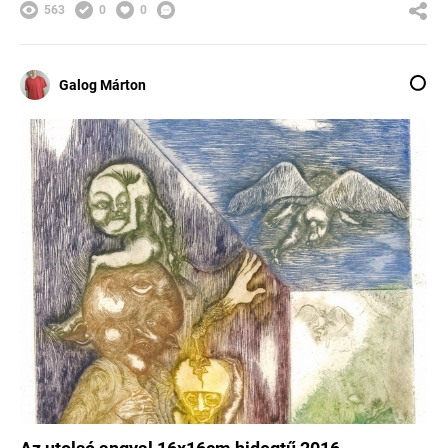
563
0
0
Galog Márton