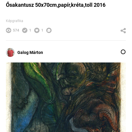
Ősakantusz 50x70cm,papír,kréta,toll 2016
Képgrafika
574
1
1
Galog Márton