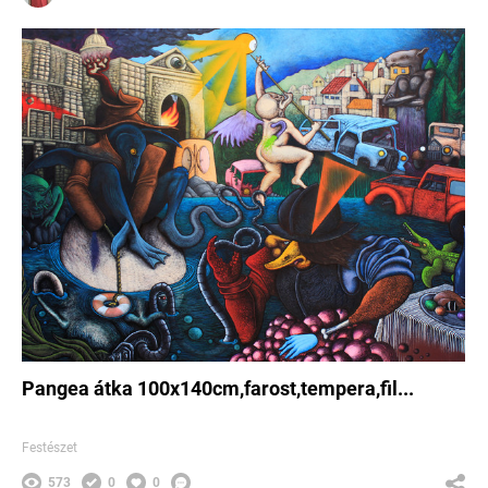
Pangea átka 100x140cm,farost,tempera,fil...
Festészet
573
0
0