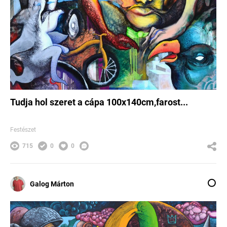
Tudja hol szeret a cápa 100x140cm,farost...
Festészet
715
0
0
Galog Márton