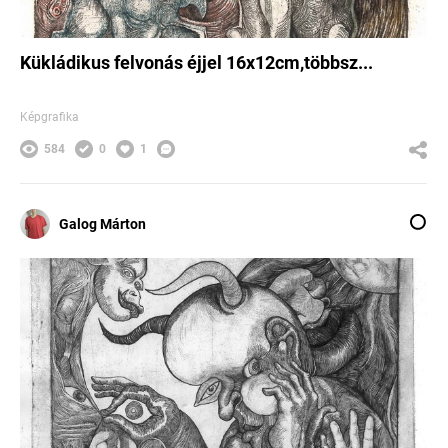
Kükládikus felvonás éjjel 16x12cm,többsz...
Képgrafika
584
0
1
Galog Márton