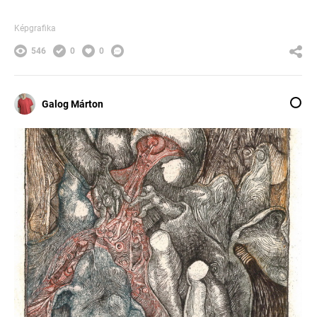
Képgrafika
546
0
0
Galog Márton