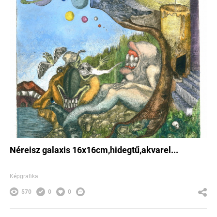
Néreisz galaxis 16x16cm,hidegtű,akvarel...
Képgrafika
570
0
0