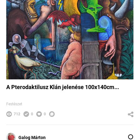
A Pterodaktilusz Klán jelenése 100x140cm...
Festészet
712
0
0
Galog Márton