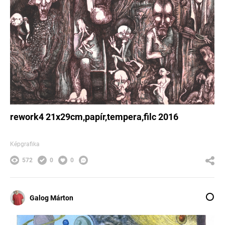
rework4 21x29cm,papír,tempera,filc 2016
Képgrafika
572
0
0
Galog Márton