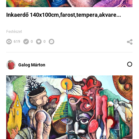
Inkaerdő 140x100cm,farost,tempera,akvare...
Festészet
619
0
0
Galog Márton