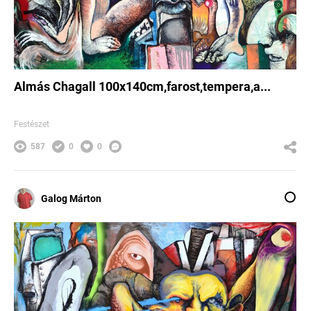
Almás Chagall 100x140cm,farost,tempera,a...
Festészet
587
0
0
Galog Márton