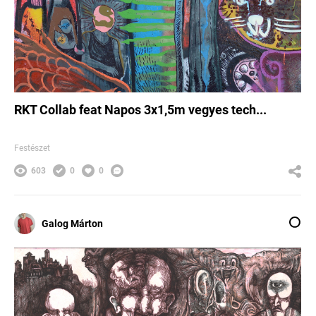
RKT Collab feat Napos 3x1,5m vegyes tech...
Festészet
603
0
0
Galog Márton