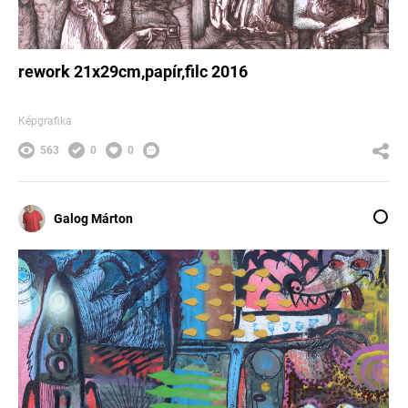
rework 21x29cm,papír,filc 2016
Képgrafika
563
0
0
Galog Márton