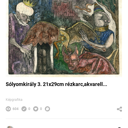
Sólyomkirály 3. 21x29cm rézkarc,akvarell...
Képgrafika
604
0
0