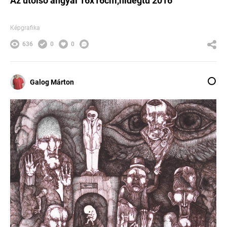
Az utolsó angyal 16x16cm,hidegtű 2016
Képgrafika
636
0
0
Galog Márton