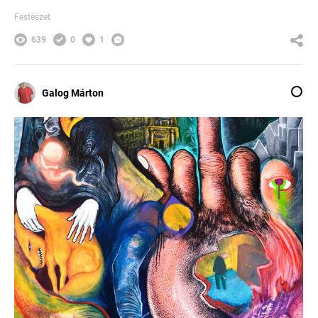
Festészet
639
0
1
Galog Márton