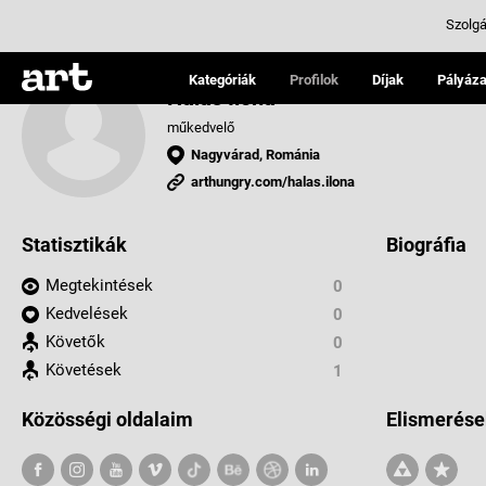
Szolgá
Kategóriák
Profilok
Díjak
Pályáza
Halas Ilona
műkedvelő
Nagyvárad, Románia
arthungry.com/halas.ilona
Statisztikák
Biográfia
Megtekintések
0
Kedvelések
0
Követők
0
Követések
1
Közösségi oldalaim
Elismerése