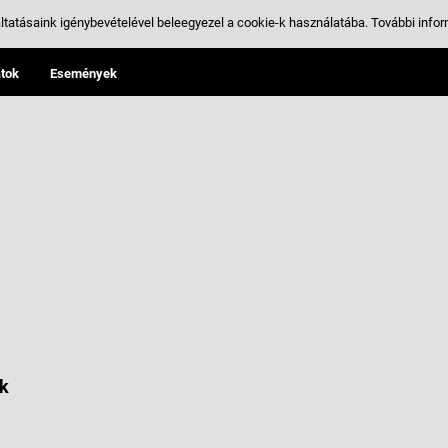
ltatásaink igénybevételével beleegyezel a cookie-k használatába.
További infor
tok
Események
k