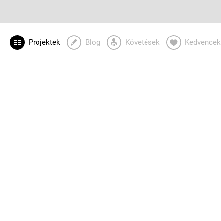
Projektek
Blog
Követések
Kedvencek