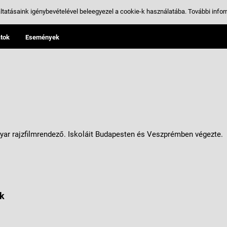
ltatásaink igénybevételével beleegyezel a cookie-k használatába.
További infor
tok
Események
yar rajzfilmrendező. Iskoláit Budapesten és Veszprémben végezte.
k