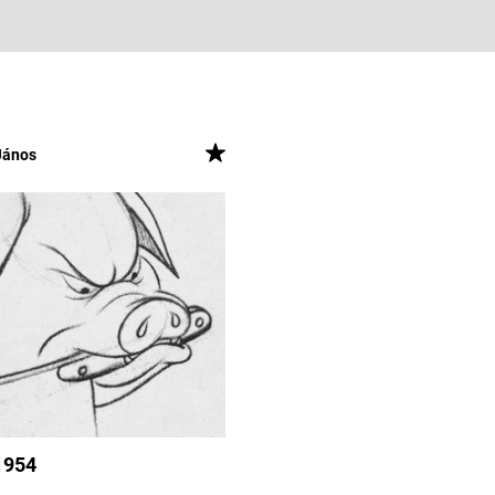
János
1954