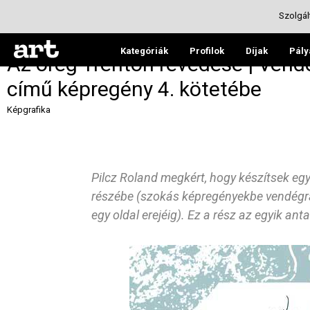
Szolgál
Kategóriák
Profilok
Díjak
Pály
Az öreg Trenton révedése | Vend
című képregény 4. kötetébe
Képgrafika
Pilcz Roland​ megkért, hogy készítsek egy
részébe (szokás képregényekbe vendégraj
egy oldal erejéig). Ez a rész az egyik an