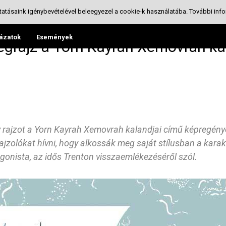
tatásaink igénybevételével beleegyezel a cookie-k használatába.
További info
ázatok
Események
égrajz a Yorn Kayrah Xemovrah ka
 rajzot a
Yorn
Kayrah Xemovrah
kalandjai című képregény
zolókat hívni, hogy alkossák meg saját stílusban a karak
tagonista, az idős Trenton visszaemlékezéséről szól.