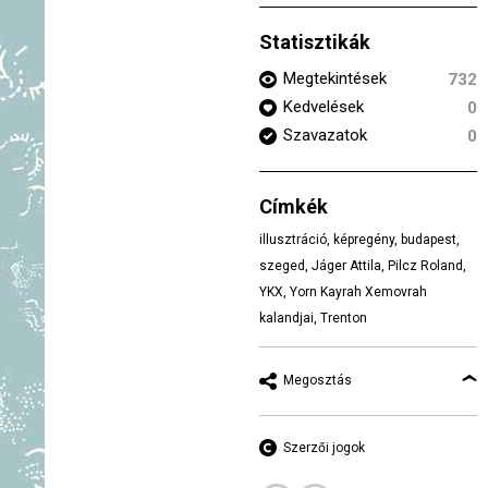
Statisztikák
Megtekintések
732
Kedvelések
0
Szavazatok
0
Címkék
illusztráció
,
képregény
,
budapest
,
szeged
,
Jáger Attila
,
Pilcz Roland
,
YKX
,
Yorn Kayrah Xemovrah
kalandjai
,
Trenton
Megosztás
Szerzői jogok