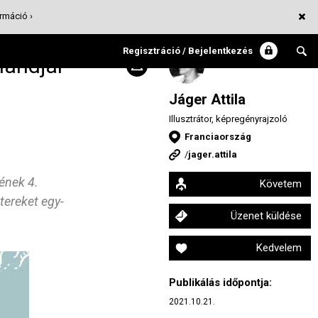
rmáció ›
Regisztráció / Bejelentkezés
landjai
Jáger Attila
Illusztrátor, képregényrajzoló
Franciaország
/
jager.attila
ének 4.
Követem
tereket egy-
Üzenet küldése
Kedvelem
Publikálás időpontja:
2021.10.21.