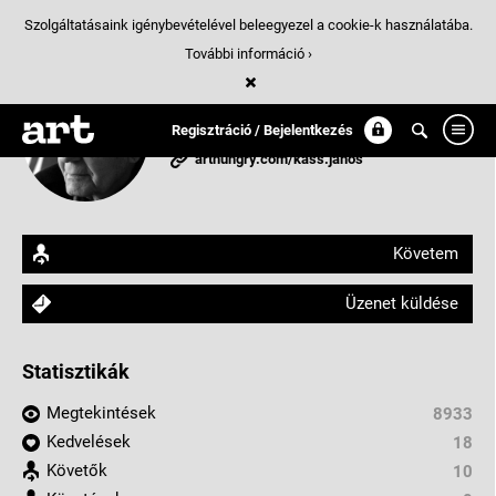
Szolgáltatásaink igénybevételével beleegyezel a cookie-k használatába.
További információ ›
Kass János (1927–2010)
grafikus, szobrász
Regisztráció / Bejelentkezés
arthungry.com/kass.janos
Követem
Üzenet küldése
Statisztikák
Megtekintések
8933
Kedvelések
18
Követők
10