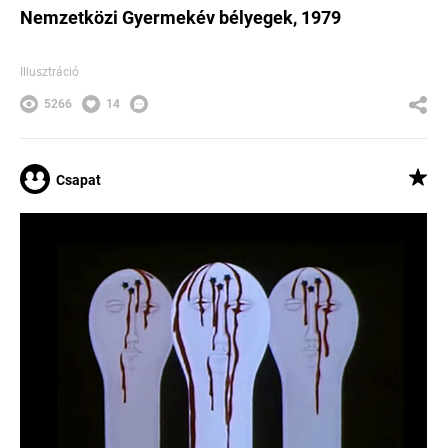
Nemzetközi Gyermekév bélyegek, 1979
Illusztráció
5266
14
Csapat