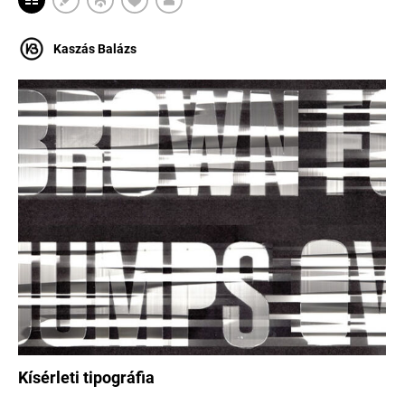
Kaszás Balázs
Kísérleti tipográfia