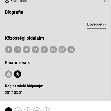
Követések
4
Biográfia
Bővebben ›
Közösségi oldalaim
Elismerések
Regisztráció időpontja:
2017.03.01.