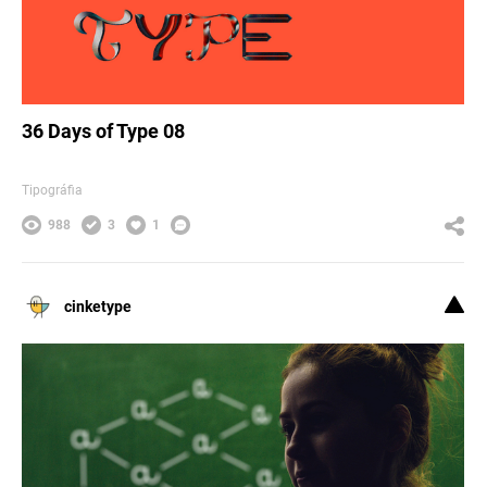
36 Days of Type 08
Tipográfia
988
3
1
cinketype