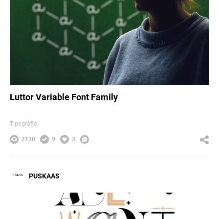
Luttor Variable Font Family
Tipográfia
2130
9
3
PUSKAAS