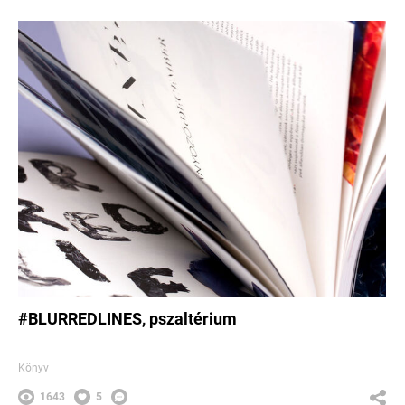
#BLURREDLINES, pszaltérium
Könyv
1643
5