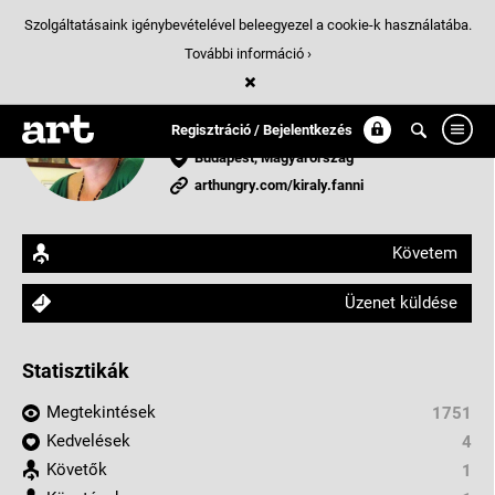
Szolgáltatásaink igénybevételével beleegyezel a cookie-k használatába.
További információ ›
Király Fanni
fémműves tervező
Regisztráció / Bejelentkezés
Budapest, Magyarország
arthungry.com/kiraly.fanni
Követem
Üzenet küldése
Statisztikák
Megtekintések
1751
Kedvelések
4
Követők
1