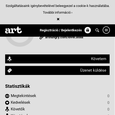
Szolgáltatásaink igénybevételével beleegyezel a cookie-k használatába.
További információ ›
Lövei Attila
Regisztráció / Bejelentkezés
Budapest, Magyarország
arthungry.com/lovei.attila
Követem
Üzenet küldése
Statisztikák
Megtekintések
0
Kedvelések
0
Követők
0