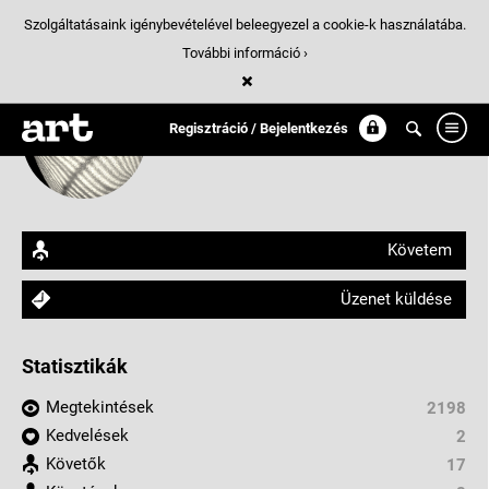
Szolgáltatásaink igénybevételével beleegyezel a cookie-k használatába.
További információ ›
Mezősi Ágnes AGO
Regisztráció / Bejelentkezés
arthungry.com/mezosi.agnes
Követem
Üzenet küldése
Statisztikák
Megtekintések
2198
Kedvelések
2
Követők
17