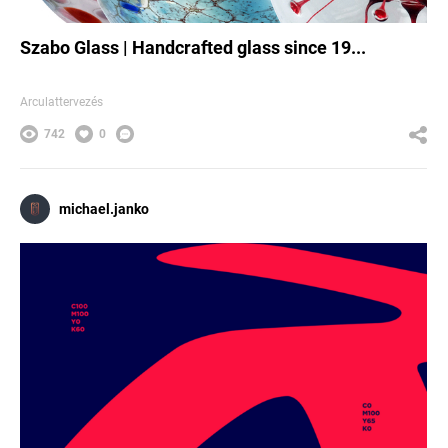
Szabo Glass | Handcrafted glass since 19...
Arculattervezés
742
0
michael.janko