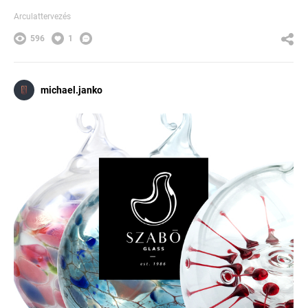
Arculattervezés
596
1
michael.janko