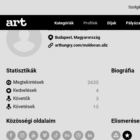
Szolgá
Kategóriák
Profilok
Díjak
Pályáza
Moldovan Alíz
Budapest, Magyarország
arthungry.com/moldovan.aliz
Statisztikák
Biográfia
Megtekintések
2635
Kedvelések
4
Követők
3
Követések
15
Közösségi oldalaim
Elismerése