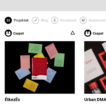
Projektek
Blog
Követések
Kedvencek
Csapat
Csapat
ÉtkezÉs
Urban DM