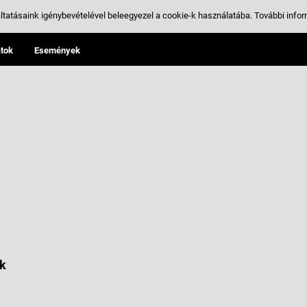
ltatásaink igénybevételével beleegyezel a cookie-k használatába.
További infor
tok
Események
k