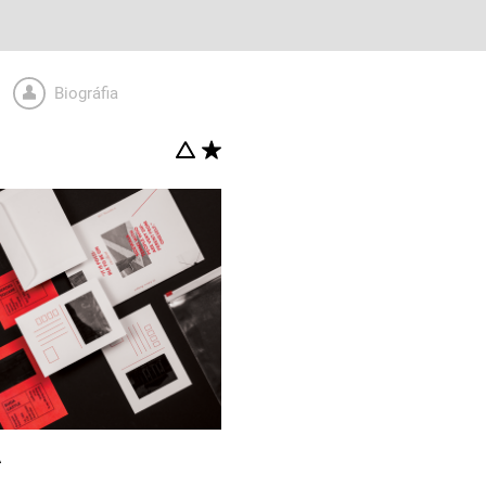
Biográfia
A