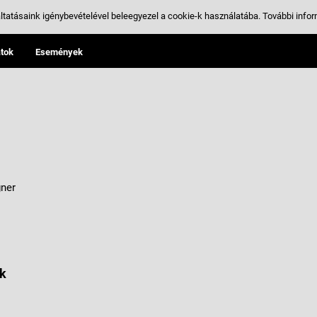
ltatásaink igénybevételével beleegyezel a cookie-k használatába.
További infor
tok
Események
gner
k