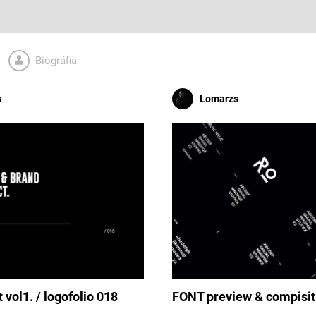
Biográfia
s
Lomarzs
 vol1. / logofolio 018
FONT preview & compisit