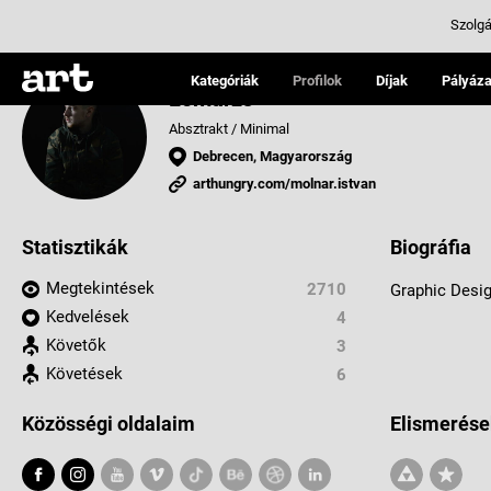
Szolgá
Kategóriák
Profilok
Díjak
Pályáza
Lomarzs
Absztrakt / Minimal
Debrecen, Magyarország
arthungry.com/molnar.istvan
Statisztikák
Biográfia
Megtekintések
2710
Graphic Desi
Kedvelések
4
Követők
3
Követések
6
Közösségi oldalaim
Elismerése