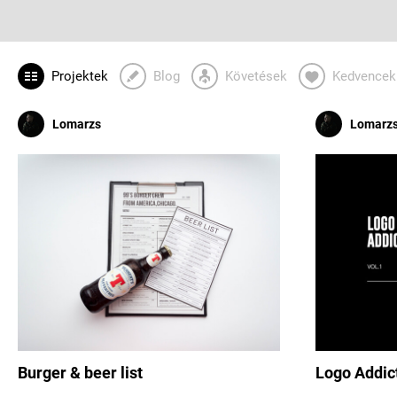
Projektek
Blog
Követések
Kedvencek
Lomarzs
Lomarz
Burger & beer list
Logo Addict