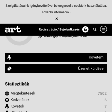
Szolgáltatásaink igénybevételével beleegyezel a cookie-k használatába.
További információ ›
Odegnál Róbert
Regisztráció / Bejelentkezés
Budapest, Magyarország
arthungry.com/odegnal.robert
Követem
Üzenet küldése
Statisztikák
Megtekintések
7502
Kedvelések
6
Követők
7