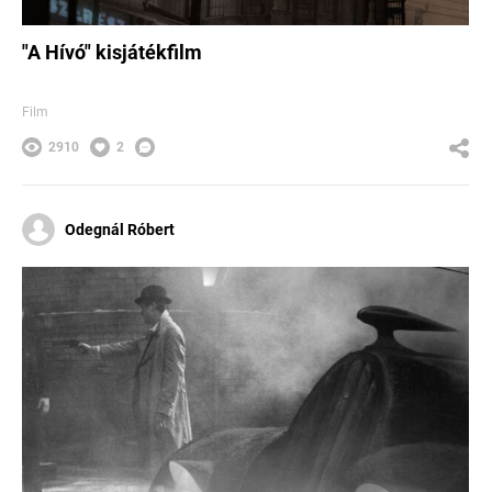
"A Hívó" kisjátékfilm
Film
2910
2
Odegnál Róbert