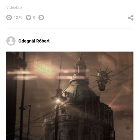
Videoklip
1270
0
Odegnál Róbert