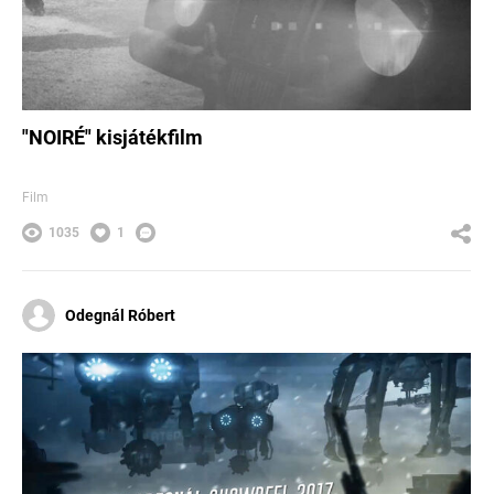
"NOIRÉ" kisjátékfilm
Film
1035
1
Odegnál Róbert