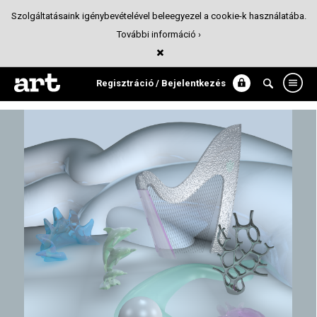
Szolgáltatásaink igénybevételével beleegyezel a cookie-k használatába.
További információ ›
B i r t h o f a N e w V e n u s
3D
Regisztráció / Bejelentkezés