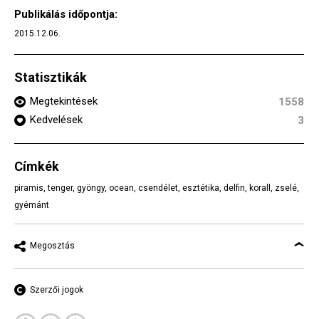
Publikálás időpontja:
2015.12.06.
Statisztikák
Megtekintések
1558
Kedvelések
3
Címkék
piramis
,
tenger
,
gyöngy
,
ocean
,
csendélet
,
esztétika
,
delfin
,
korall
,
zselé
,
gyémánt
Megosztás
Szerzői jogok