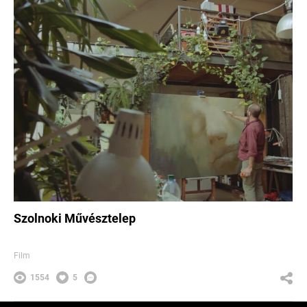
Szolnoki Művésztelep
Film
1554
5