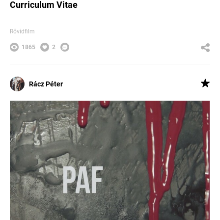
Curriculum Vitae
Rövidfilm
1865
2
Rácz Péter