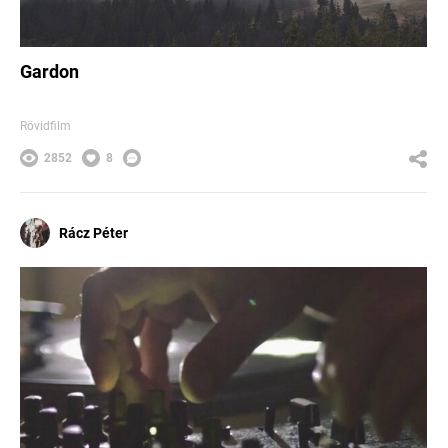
Gardon
Rövidfilm
2852
8
Rácz Péter