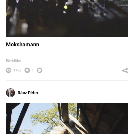
Mokshamann
Rövidfilm
1768
1
Rácz Péter