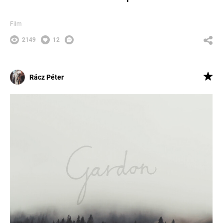
Film
2149
12
Rácz Péter