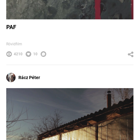
PAF
Rövidfilm
4210
10
Rácz Péter