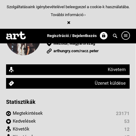
Szolgáltatásaink igénybevételével beleegyezel a cookie-k használatába.
További információ ›
Rácz Péter
Filmkészítő
Regisztráció / Bejelentkezés
Mezőtúr, Magyarország
arthungry.com/racz.peter
Követem
Üzenet küldése
Statisztikák
Megtekintések
23171
Kedvelések
53
Követők
12