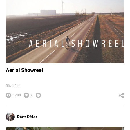
Aerial Showreel
Rövidfilm
1708
2
Rácz Péter