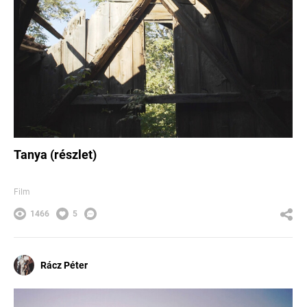
Tanya (részlet)
Film
1466
5
Rácz Péter