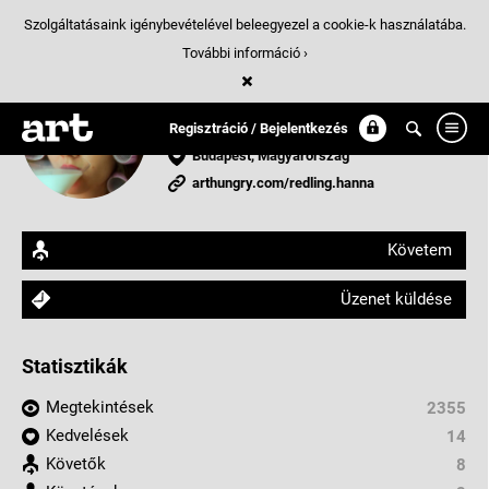
Szolgáltatásaink igénybevételével beleegyezel a cookie-k használatába.
További információ ›
Rédling Hanna
fotográfus
Regisztráció / Bejelentkezés
Budapest, Magyarország
arthungry.com/redling.hanna
Követem
Üzenet küldése
Statisztikák
Megtekintések
2355
Kedvelések
14
Követők
8