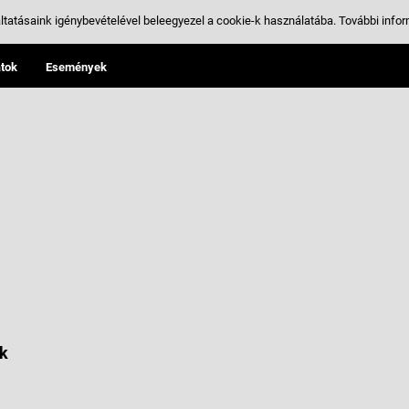
ltatásaink igénybevételével beleegyezel a cookie-k használatába.
További infor
tok
Események
k