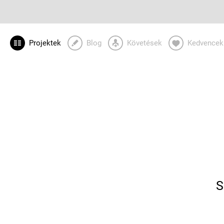
Projektek
Blog
Követések
Kedvencek
S