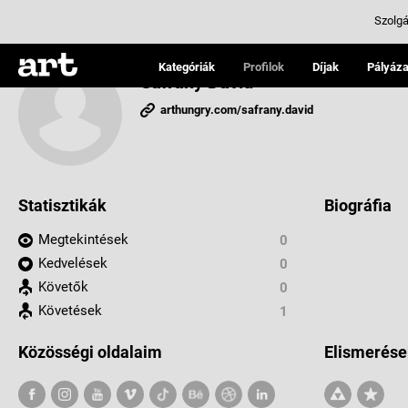
Szolgá
Kategóriák
Profilok
Díjak
Pályáza
Sáfrány Dávid
arthungry.com/safrany.david
Statisztikák
Biográfia
Megtekintések
0
Kedvelések
0
Követők
0
Követések
1
Közösségi oldalaim
Elismerése