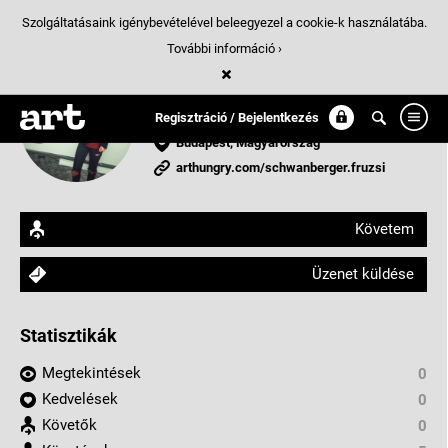
Szolgáltatásaink igénybevételével beleegyezel a cookie-k használatába.
További információ ›
Schwanberger Fruzsi
hobbi
Regisztráció / Bejelentkezés
Budapest, Magyarország
arthungry.com/schwanberger.fruzsi
Követem
Üzenet küldése
Statisztikák
Megtekintések
0
Kedvelések
0
Követők
0