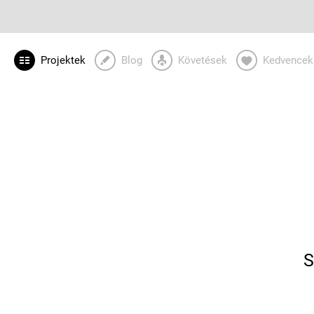
Projektek
Blog
Követések
Kedvencek
S