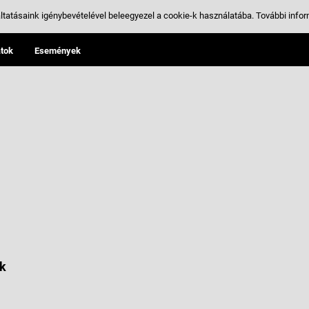
ltatásaink igénybevételével beleegyezel a cookie-k használatába.
További infor
tok
Események
k