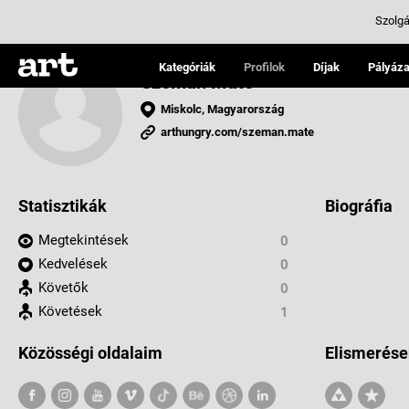
Szolgá
Kategóriák
Profilok
Díjak
Pályáza
Szemán Máté
Miskolc, Magyarország
arthungry.com/szeman.mate
Statisztikák
Biográfia
Megtekintések
0
Kedvelések
0
Követők
0
Követések
1
Közösségi oldalaim
Elismerése