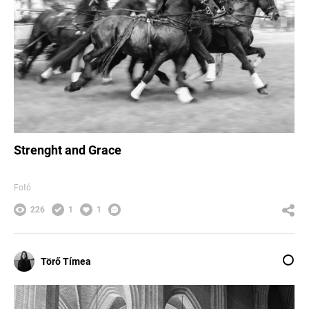
Strenght and Grace
Fotó
226
1
1
Törő Tímea