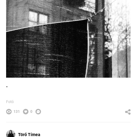
.
Fotó
131
0
Törő Tímea