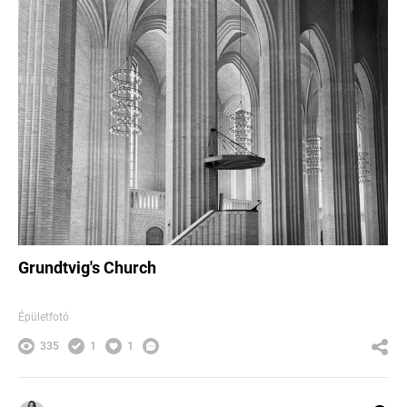
Grundtvig's Church
Épületfotó
335
1
1