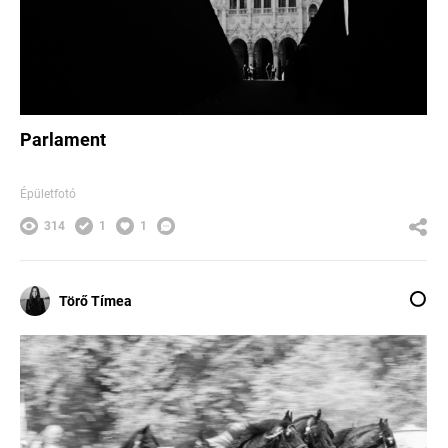
Parlament
Épületfotó
314
1
1
Törő Tímea