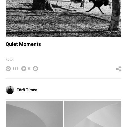
Quiet Moments
Fotó
189
0
Törő Tímea