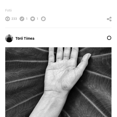
Fotó
233
1
1
Törő Tímea