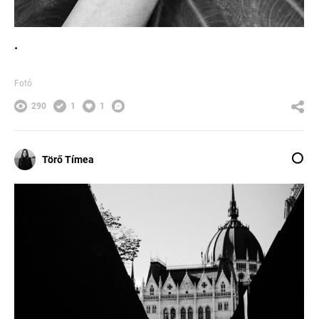
.
Fotó
290
1
1
Törő Tímea