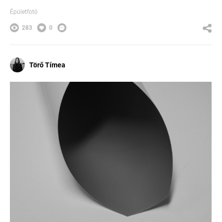
Épületfotó
283
0
Törő Tímea