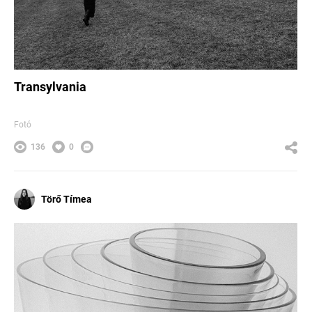
Transylvania
Fotó
136
0
Törő Tímea