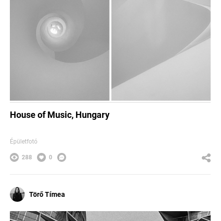
House of Music, Hungary
Épületfotó
288
0
Törő Tímea