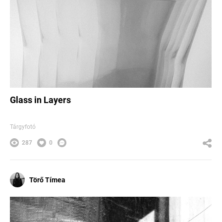
Glass in Layers
Tárgyfotó
287
0
Törő Tímea