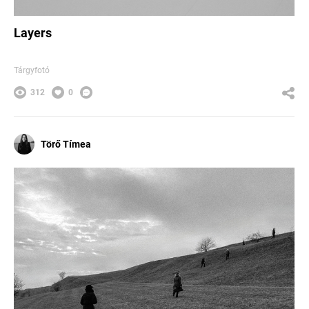
Layers
Tárgyfotó
312
0
Törő Tímea