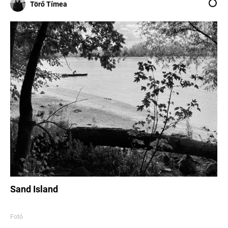
Törő Tímea
Sand Island
Fotó