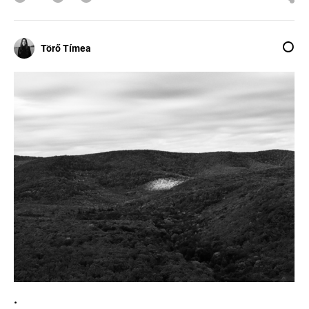
Törő Tímea
.