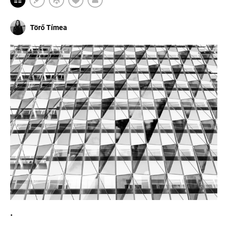
Törő Tímea
.