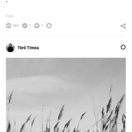
.
Fotó
267
1
1
Törő Tímea