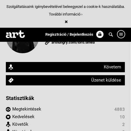
Szolgáltatásaink igénybevételével beleegyezel a cookie-k használatába.
További információ ›
Törő Tímea
Regisztráció / Bejelentkezés
Göd, Magyarország
arthungry.com/toro.timea
Követem
Üzenet küldése
Statisztikák
Megtekintések
4883
Kedvelések
10
Követők
2