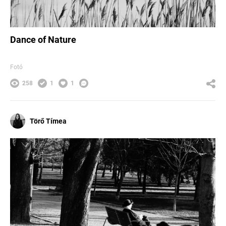
Dance of Nature
Fotó
258
1
1
Törő Tímea