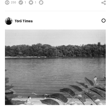
250
1
1
Törő Tímea