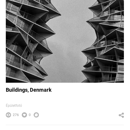
Buildings, Denmark
Épületfotó
276
0