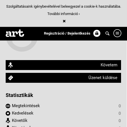
Szolgáltatásaink igénybevételével beleegyezel a cookie-k használatába.
További információ ›
Tóth Pál
Regisztráció / Bejelentkezés
arthungry.com/toth.pal
Követem
Üzenet küldése
Statisztikák
Megtekintések
0
Kedvelések
0
Követők
0