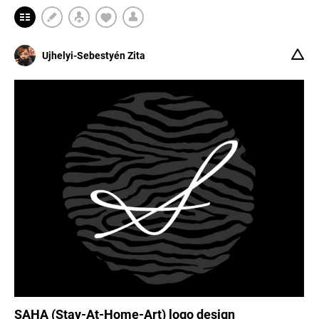
Ujhelyi-Sebestyén Zita
SAHA (Stay-At-Home-Art) logo design