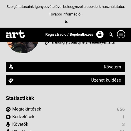
Szolgáltatásaink igénybevételével beleegyezel a cookie-k használatába.
További információ ›
Ujhelyi-Sebestyén Zita
Regisztráció / Bejelentkezés
Luzern, Switzerland
arthungry.com/ujhelyi-sebestyen.zita
Követem
Üzenet küldése
Statisztikák
Megtekintések
656
Kedvelések
1
Követők
3