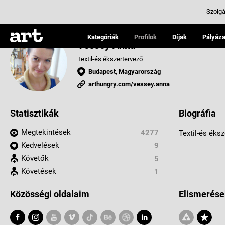
Szolgá
Kategóriák
Profilok
Díjak
Pályáza
Véssey Anna
Textil-és ékszertervező
Budapest, Magyarország
arthungry.com/vessey.anna
Statisztikák
Biográfia
Megtekintések
4277
Textil-és éks
Kedvelések
9
Követők
5
Követések
1
Közösségi oldalaim
Elismerése