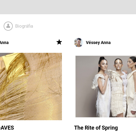
Biográfia
Anna
Véssey Anna
eAVES
The Rite of Spring