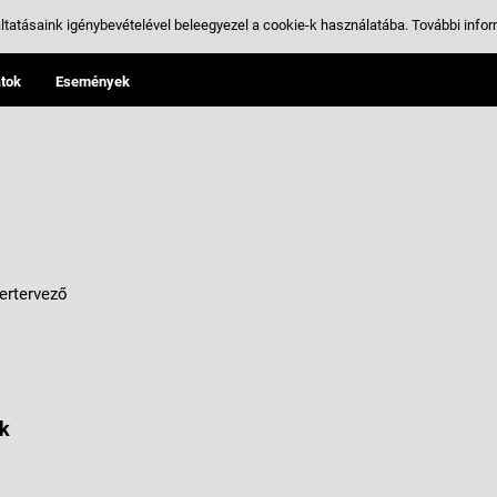
ltatásaink igénybevételével beleegyezel a cookie-k használatába.
További infor
tok
Események
zertervező
k