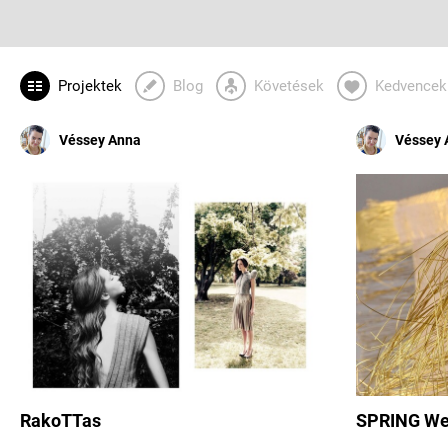
Projektek
Blog
Követések
Kedvencek
Véssey Anna
Véssey 
RakoTTas
SPRING W