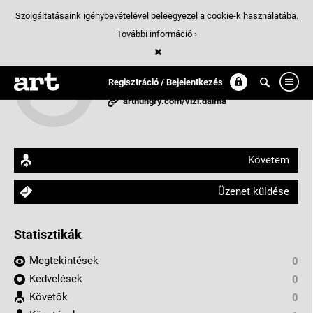
Szolgáltatásaink igénybevételével beleegyezel a cookie-k használatába.
További információ ›
Vizi Dalma
Regisztráció / Bejelentkezés
Miskolc, Magyarország
arthungry.com/vizi.dalma
Követem
Üzenet küldése
Statisztikák
Megtekintések
0
Kedvelések
0
Követők
0