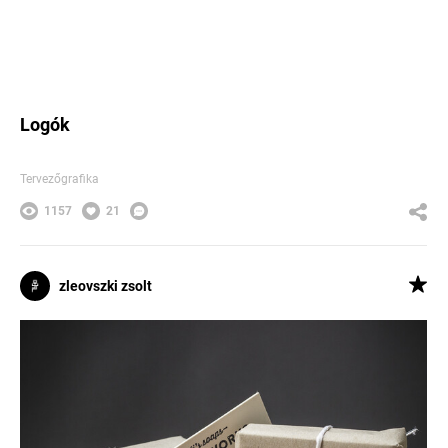
Logók
Tervezőgrafika
1157
21
zleovszki zsolt