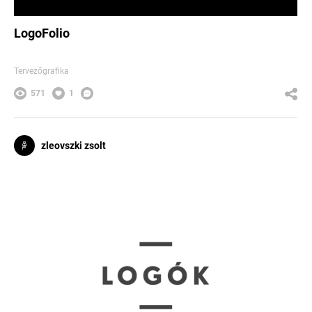
LogoFolio
Tervezőgrafika
571
1
zleovszki zsolt