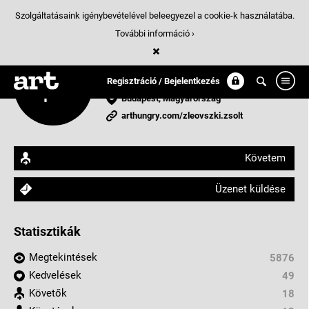
Szolgáltatásaink igénybevételével beleegyezel a cookie-k használatába.
További információ ›
zleovszki zsolt
grafikus
Regisztráció / Bejelentkezés
Budapest, Magyarország
arthungry.com/zleovszki.zsolt
Követem
Üzenet küldése
Statisztikák
Megtekintések
5876
Kedvelések
49
Követők
18