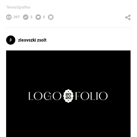
Tervezőgrafika
397
3
0
zleovszki zsolt