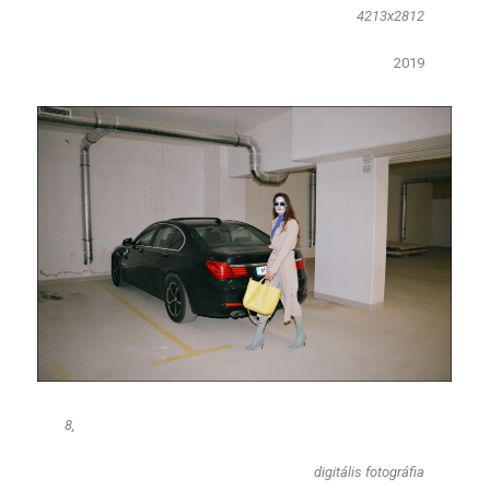
4213x2812
2019​
8,
​digitális fotográfia