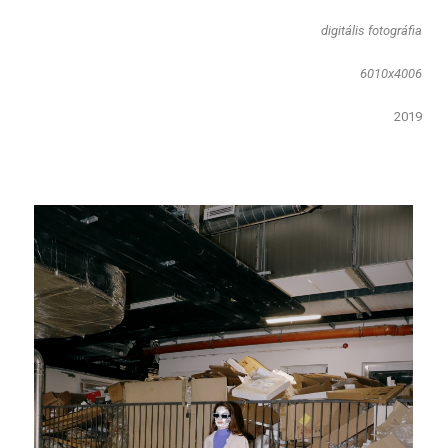
​digitális fotográfia
6010x4006
2019​