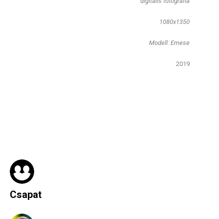
​digitális fotográfia
1080x1350
Modell: Emese
2019​
Csapat