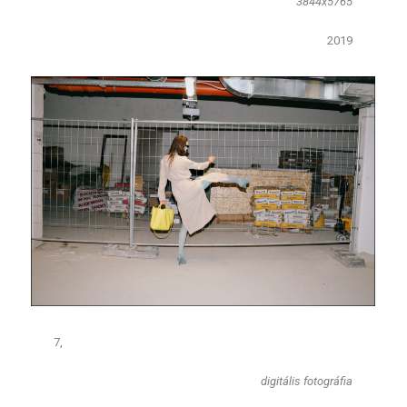
3844x5765
2019​
​7,
​digitális fotográfia