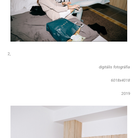
2,
​digitális fotográfia
6018x4018
2019​