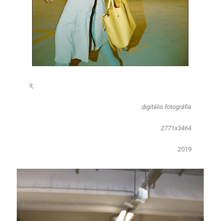
9,
​digitális fotográfia
2771x3464
2019​