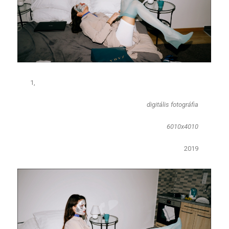
1,
​digitális fotográfia
6010x4010
2019​