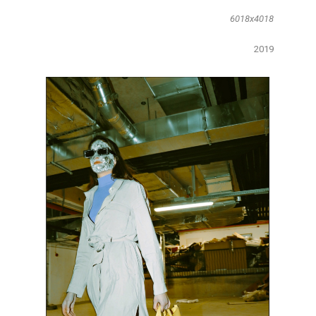
6018x4018
2019​