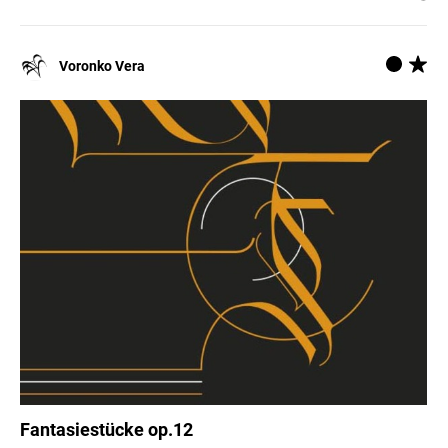
Voronko Vera
Fantasiestücke op.12