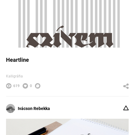
Heartline
Kalligráfia
619
0
Ivácson Rebekka