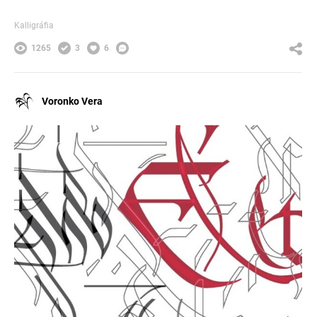
Kalligráfia
1265
3
6
Voronko Vera