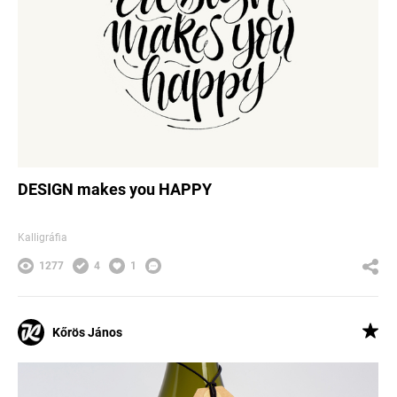
DESIGN makes you HAPPY
Kalligráfia
1277
4
1
Kőrös János