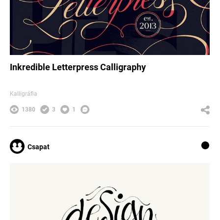
Inkredible Letterpress Calligraphy
Kalligráfia
1380
3
1
Csapat