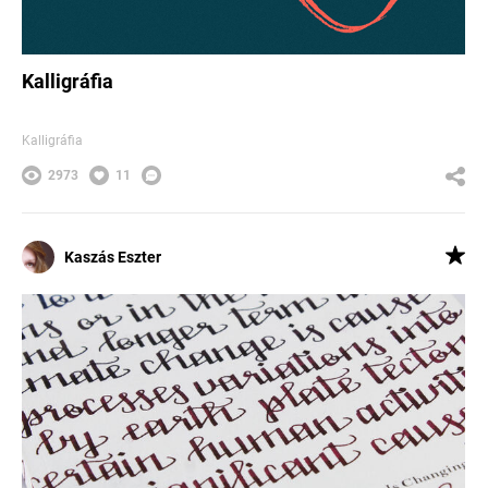
Kalligráfia
Kalligráfia
2973
11
Kaszás Eszter