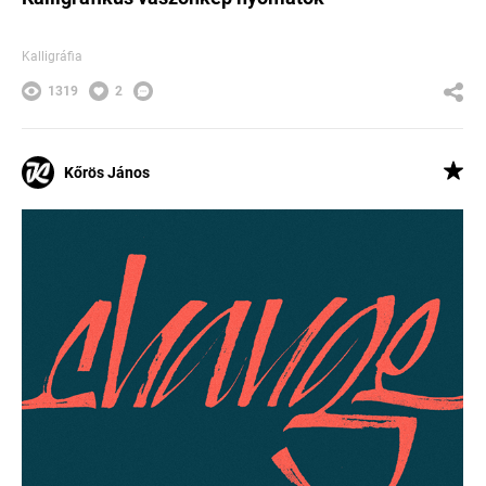
Kalligráfia
1319
2
Kőrös János