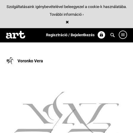
Szolgáltatásaink igénybevételével beleegyezel a cookie-k használatába.
További információ ›
Találatok
/ 19:
Kalligráfia
Regisztráció / Bejelentkezés
Voronko Vera