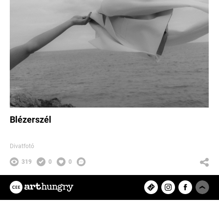
Blézerszél
Divatfotó
319
0
0
Szántó Bálint
Az ArtHungry egy független, hazai
kreatív alkotókat tömörítő közösségi