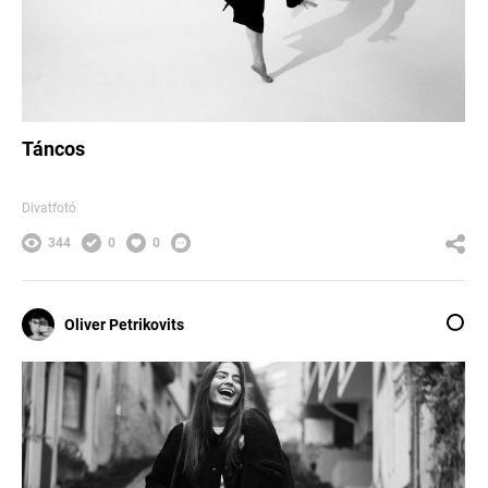
Táncos
Divatfotó
344
0
0
Oliver Petrikovits