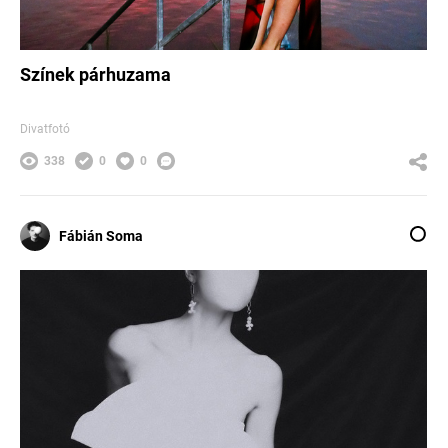
Színek párhuzama
Divatfotó
338
0
0
Fábián Soma