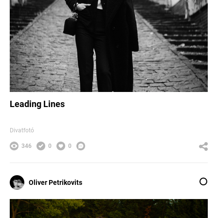
Leading Lines
Divatfotó
346
0
0
Oliver Petrikovits