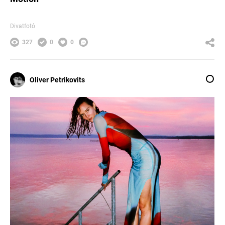
Divatfotó
327
0
0
Oliver Petrikovits