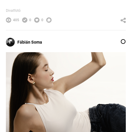
Divatfotó
405
0
0
Fábián Soma