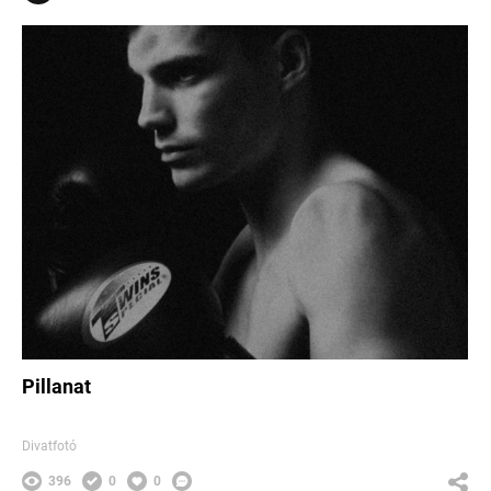
Pillanat
Divatfotó
396
0
0