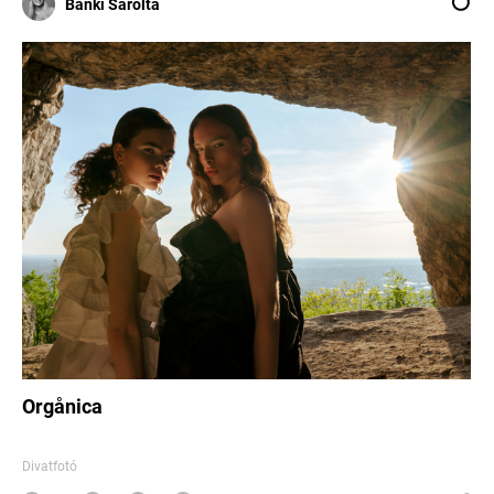
Bánki Sarolta
Orgånica
Divatfotó