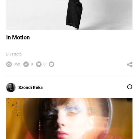
In Motion
Divatfotó
352
0
0
Szondi Réka