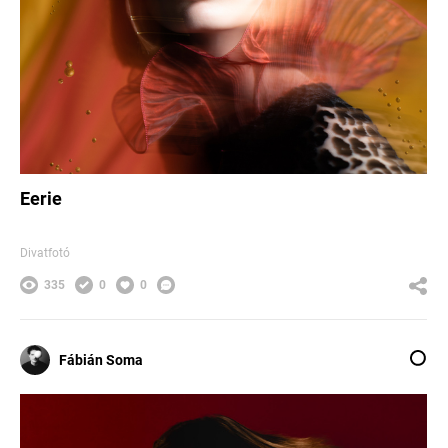
Eerie
Divatfotó
335
0
0
Fábián Soma