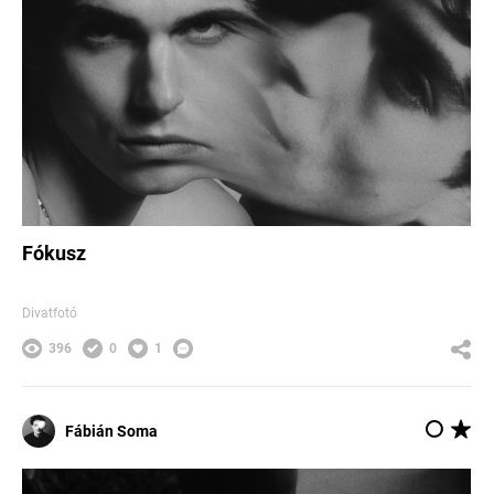
Fókusz
Divatfotó
396
0
1
Fábián Soma