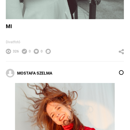
MI
Divatfotó
326
0
0
MOSTAFA SZELMA