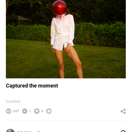
Captured the moment
Divatfotó
347
1
0