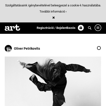
Szolgáltatásaink igénybevételével beleegyezel a cookie-k használatába.
További információ ›
Találatok
/ 37:
Divatfotó
Regisztráció / Bejelentkezés
Oliver Petrikovits