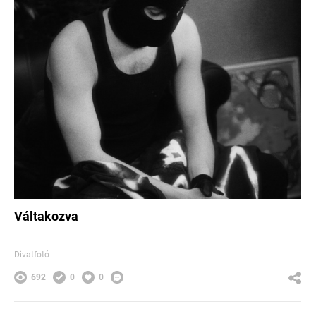
Váltakozva
Divatfotó
692
0
0