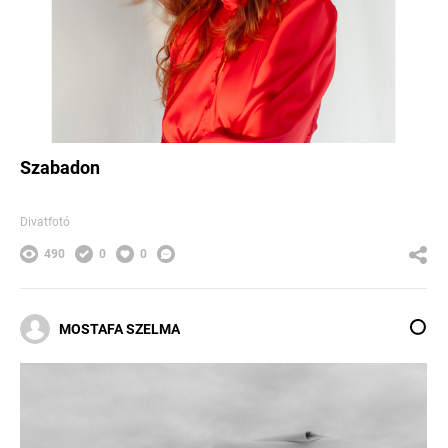
Szabadon
Divatfotó
490
0
0
MOSTAFA SZELMA