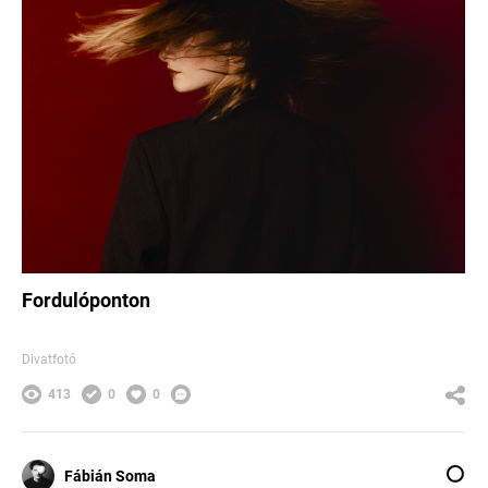
Fordulóponton
Divatfotó
413
0
0
Fábián Soma