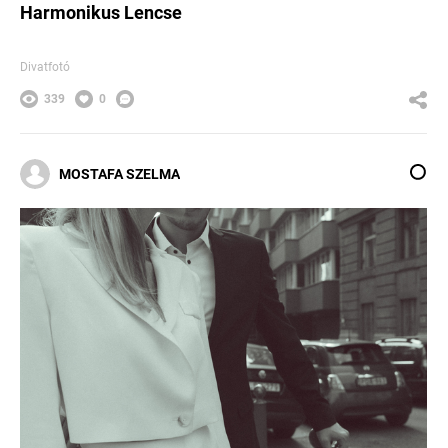
Harmonikus Lencse
Divatfotó
339
0
MOSTAFA SZELMA