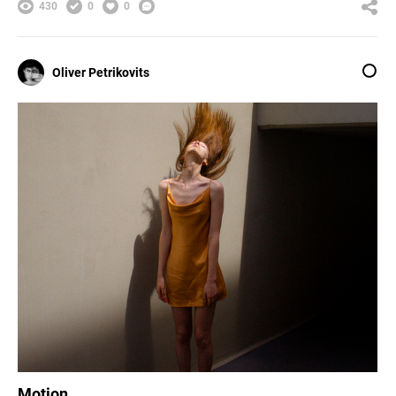
430
0
0
Oliver Petrikovits
Motion