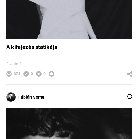
A kifejezés statikája
Divatfotó
374
0
0
Fábián Soma