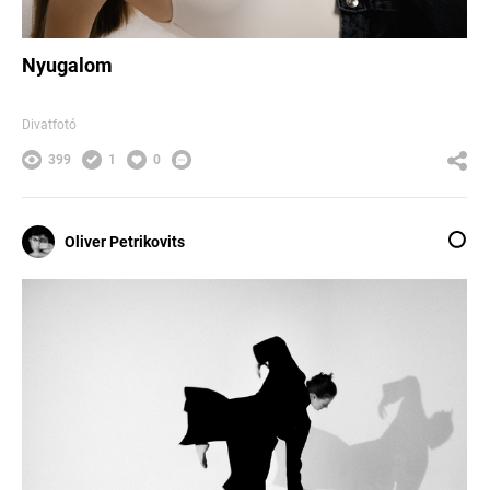
Nyugalom
Divatfotó
399
1
0
Oliver Petrikovits