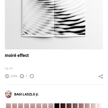
moiré effect
Op Art
2396
7
BAGI LASZLO jr.