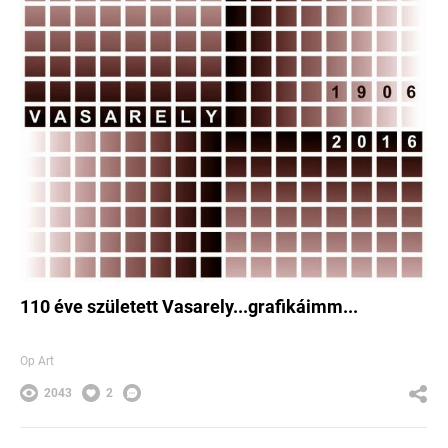
110 éve született Vasarely...grafikáimm...
Op Art
2043
2