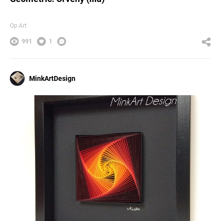
Op Art
991
1
MinkArtDesign