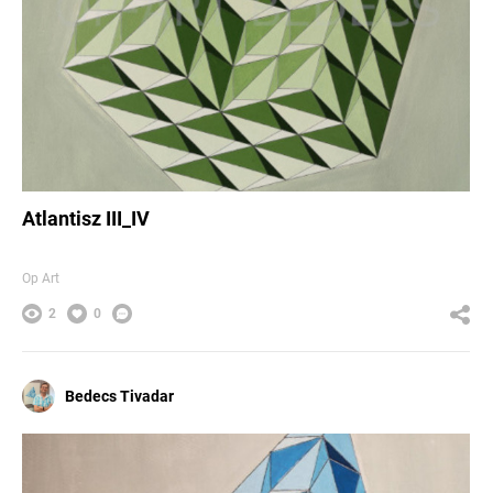
Atlantisz III_IV
Op Art
2
0
Bedecs Tivadar