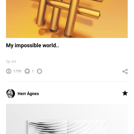
My impossible world..
Op Art
1790
1
Herr Ágnes