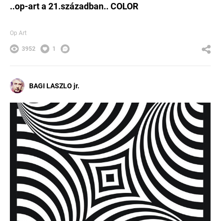
..op-art a 21.században.. COLOR
Op Art
3952
1
BAGI LASZLO jr.