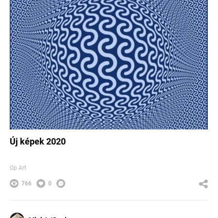
Új képek 2020
Op Art
766
0