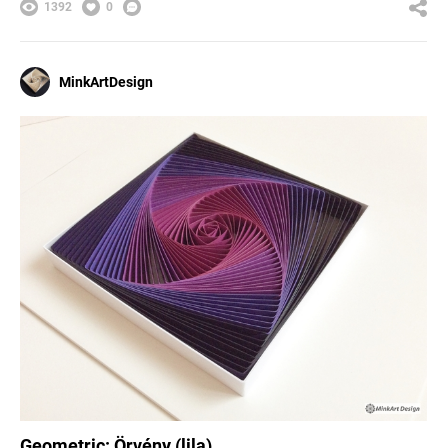
1392
0
MinkArtDesign
Geometric: Örvény (lila)