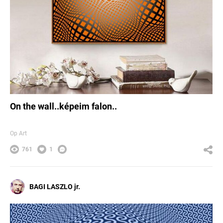
On the wall..képeim falon..
Op Art
761
1
BAGI LASZLO jr.