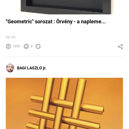
"Geometric" sorozat : Örvény - a napleme...
Op Art
1097
0
BAGI LASZLO jr.