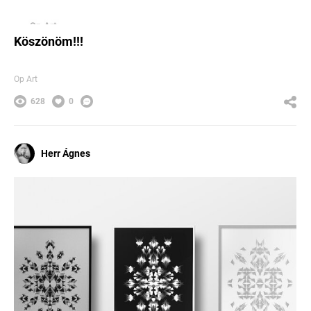
Köszönöm!!!
Op Art
628
0
Herr Ágnes