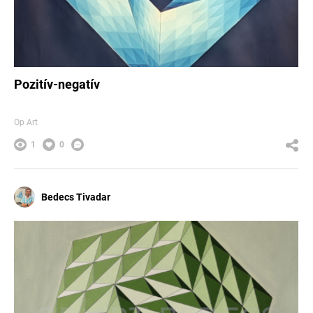
Pozitív-negatív
Op Art
1
0
Bedecs Tivadar