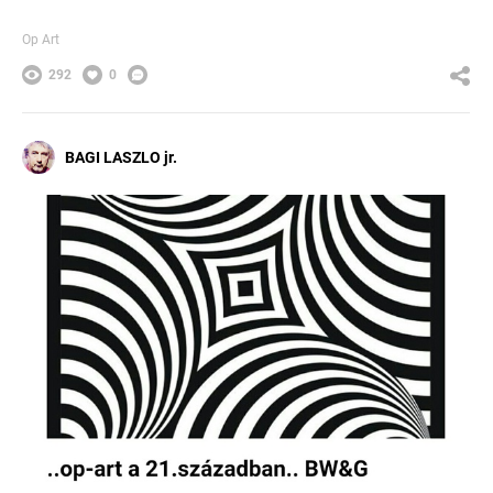
Op Art
292
0
BAGI LASZLO jr.