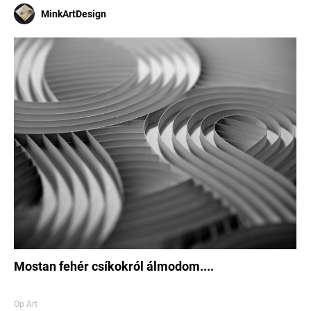
MinkArtDesign
Mostan fehér csíkokról álmodom....
Op Art