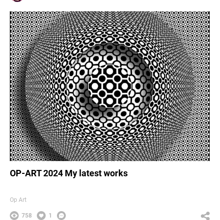
OP-ART 2024 My latest works
Op Art
758
1