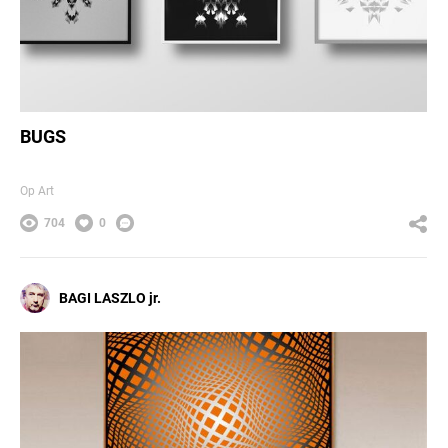
BUGS
Op Art
704
0
BAGI LASZLO jr.