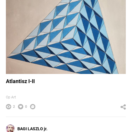
Atlantisz I-II
Op Art
2
0
BAGI LASZLO jr.