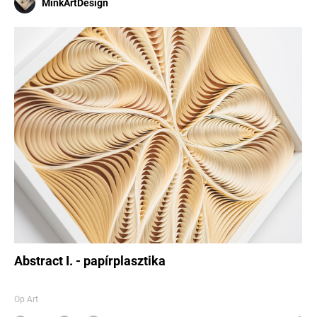
MinkArtDesign
Abstract I. - papírplasztika
Op Art