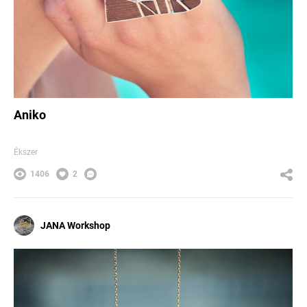
Aniko
Ékszer
1406
2
JANA Workshop