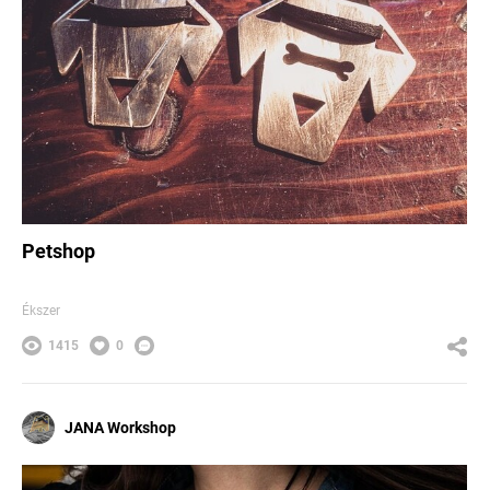
Petshop
Ékszer
1415
0
JANA Workshop