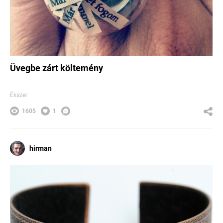
Üvegbe zárt költemény
Ékszer
1605
1
hirman