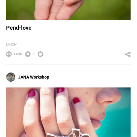
Pend-love
Ékszer
1486
0
JANA Workshop