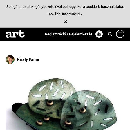
Szolgáltatásaink igénybevételével beleegyezel a cookie-k használatába.
További információ ›
Találatok
/ 65:
Ékszer
Regisztráció / Bejelentkezés
Király Fanni