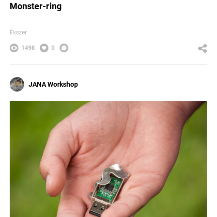
Monster-ring
Ékszer
1498
0
JANA Workshop