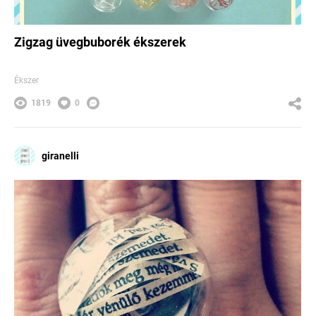
Zigzag üvegbuborék ékszerek
Ékszer
1819
0
giranelli