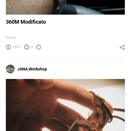
360M Modificato
Ékszer
1511
2
JANA Workshop