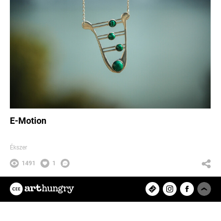
E-Motion
Ékszer
1491
1
Chloé Lights
Az ArtHungry egy független, hazai
kreatív alkotókat tömörítő közösségi