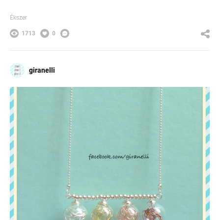
Ékszer
1713
0
giranelli