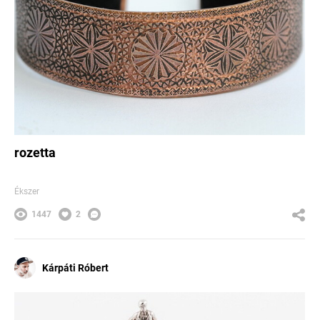
rozetta
Ékszer
1447
2
Kárpáti Róbert