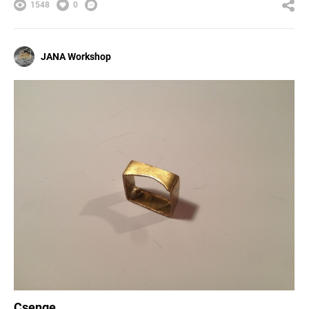
1548
0
JANA Workshop
Csenge