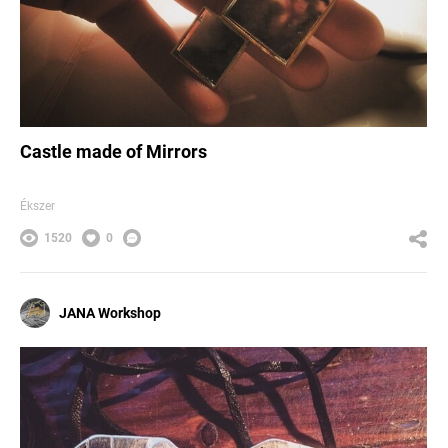
Castle made of Mirrors
Ékszer
1520
0
JANA Workshop