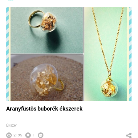
Aranyfüstös buborék ékszerek
Ékszer
2195
1