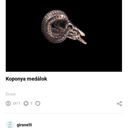
Koponya medálok
Ékszer
2671
3
giranelli