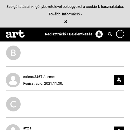
Szolgáltatásaink igénybevételével beleegyezel a cookie-k használatába.
További információ ›
Követők
Regisztráció / Bejelentkezés
csicsu3467
/ semmi
Regisztráció: 2021.11.30.
attcs