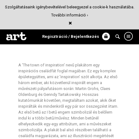
Szolgáltatásaink igénybevételével beleegyezel a cookie-k használatába.
További információ ›
The town of inspiration
Pályázat
Regisztráció / Bejelentkezés
A '​The town of inspiration' nevű plakátom egy
inspirációs családfát foglal magában. Ez egy komplex
épületegyüttes, ami az 'inspiration' szót alkotja. Az első
három ember, aki közvetlenül inspirált engem a
művészeti pályafutásom során: Martin Grohs, Claes
Oldenburg és Genndy Tartakowsky. Hosszas
kutatómunkát követően, megtaláltam azokat, akik őket
inspirálták és mindenkiről egy pár sor összegzést írtam.
Az első betű az I betű engem szimbolizál és belőlem
indul ki a többi betű/művész. Minden betűnél
elhelyezkedik egy-egy attribútum, ami a művészeket
szimbolizálja. A plakát bal alsó részében található a
családfa magyarázata, ami az illusztráció megértését