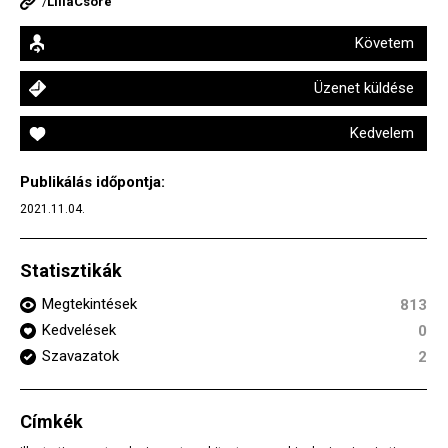
/
LillaCsóré
Követem
Üzenet küldése
Kedvelem
Publikálás időpontja:
2021.11.04.
Statisztikák
Megtekintések
813
Kedvelések
0
Szavazatok
2
Címkék