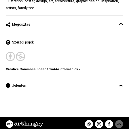
illustration
,
poster
,
design
,
art
,
architecture
,
graphic design
,
inspiration
,
artists
,
familytree
Megosztás
Szerzői jogok
Creative Commons licenc további információk ›
Jelentem