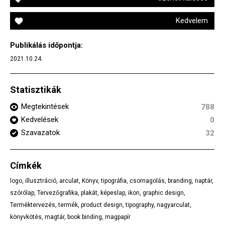
Kedvelem
Publikálás időpontja:
2021.10.24.
Statisztikák
Megtekintések
788
Kedvelések
0
Szavazatok
32
Címkék
logo
,
illusztráció
,
arculat
,
Könyv
,
tipográfia
,
csomagolás
,
branding
,
naptár
,
szórólap
,
Tervezőgrafika
,
plakát
,
képeslap
,
ikon
,
graphic design
,
Terméktervezés
,
termék
,
product design
,
tipography
,
nagyarculat
,
könyvkötés
,
magtár
,
book binding
,
magpapír