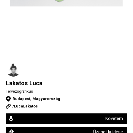
Lakatos Luca
Tervezőgrafikus
Budapest, Magyarország
/
LucaLakatos
Követem
Üzenet küldése