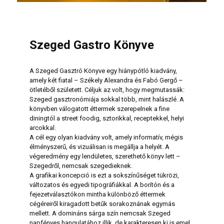
Szeged Gastro Könyve
A Szeged Gasztró Könyve egy hiánypótló kiadvány,
amely két fiatal – Székely Alexandra és Fabó Gergő –
ötletéből született. Céljuk az volt, hogy megmutassák:
Szeged gasztronómiája sokkal több, mint halászlé. A
könyvben válogatott éttermek szerepelnek a fine
diningtól a street foodig, sztorikkal, receptekkel, helyi
arcokkal.
A cél egy olyan kiadvány volt, amely informatív, mégis
élményszerű, és vizuálisan is megállja a helyét. A
végeredmény egy lendületes, szerethető könyv lett –
Szegedről, nemcsak szegedieknek.
A grafikai koncepció is ezt a sokszínűséget tükrözi,
változatos és egyedi tipográfiákkal. A borítón és a
fejezetválasztókon mintha különböző éttermek
cégéreiről kiragadott betűk sorakoznának egymás
mellett. A domináns sárga szín nemcsak Szeged
napfényes hangulatához illik, de karakteresen ki is emel