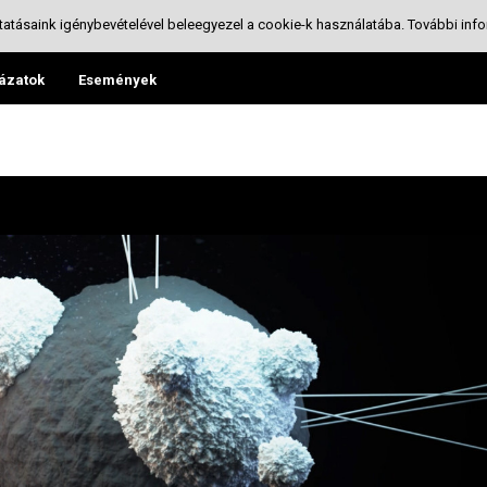
tatásaink igénybevételével beleegyezel a cookie-k használatába.
További info
ázatok
Események