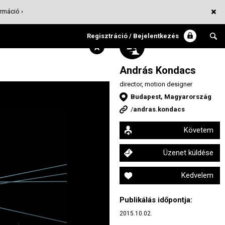
rmáció ›
Regisztráció / Bejelentkezés
András Kondacs
director, motion designer
Budapest, Magyarország
/
andras.kondacs
Követem
Üzenet küldése
Kedvelem
Publikálás időpontja:
2015.10.02.