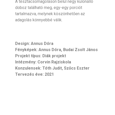
A tésztacsomagoláson belül négy különálló
doboz található meg, egy-egy porciót
tartalmazva, melynek köszönhetően az
adagolás könnyebbé válik.
Design: Annus Dóra
Fényképek: Annus Dóra, Budai Zsolt János
Projekt típus: Diák projekt
Intézmény: Corvin Rajziskola
Konzulensek: Tóth Judit, Szőcs Eszter
Tervezés éve: 2021