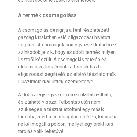
A termék csomagolása
A csomagolás designja a fent részletezett
gazdag kínálatban való eligazodást hivatott
segíteni. A csomagoláson egyrészt különböző
színkódok jelzik, hogy az adott termék milyen
lisztből készült. A csomagolás tetején és
oldalán levő terülőminta a formák közti
eligazodást segíti elő, az eltérő tésztaformák
illusztrációkkal lettek szemléltetve.
A doboz egy egyszerű mozdulattal nyitható,
és zárható vissza. Felbontás után nem
szükséges a tésztát áttölteni egy másik
tárolóba, mert a csomagolás eldőlés, kiborulás
nélkül megáll a polcon, mellyel egy praktikus
tárolás válik lehetővé.