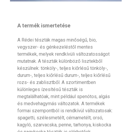
A termék ismertetése
A Rédei tészták magas minőségű, bio,
vegyszer- és génkezeléstől mentes
termékek, melyek rendkívüli változatosságot
mutatnak. A tészták különböző lisztekből
készülnek: tönköly-, teljes kiőrlésű tönköly-,
durum-, teljes kiőrlésű durum-, teljes kiőrlésű
rozs- és zablisztből. A szortimentben
különleges ízesítésű tészták is
megtalálhatóak, mint például spenótos, algás
és medvehagymás változatok. A termékek
formai szempontból is rendkívül változatosak:
spagetti, szélesmetélt, cérnametélt, orsó,
kagyló, szarvacska, penne, tarhonya, kiskocka
és nagykocka tészták is elérhetőek.