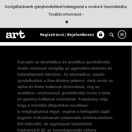
Szolgáltatásaink igénybevételével beleegyezel a cookie-k használatába.
További információ ›
ALPHA / BETA
Kiadványtervezés
Regisztráció / Bejelentkezés
A projekt az eksztatikus és analitikus gondolkodás
duális viszonyát vizsgálja az agyhullám-aktivitás és
tudatállapotok tükrében. Az eksztatikus, intuitív
gondolkodást a flow-élmény jellemzi, mely során az
alpha és theta hullámok dominálnak, míg az
analitikus, rendszerező gondolkodás során a beta
és gamma hullámok erősödnek. A kiadvány célja,
hogy e mentális állapotokat vizuálisan
is megfoghatóvá tegye, segítve a befogadót saját
kognitív működésének tudatosabb értelmezésében.
Két különálló, de egymással összekötött
kiadványból áll: az összekapcsolás vékony