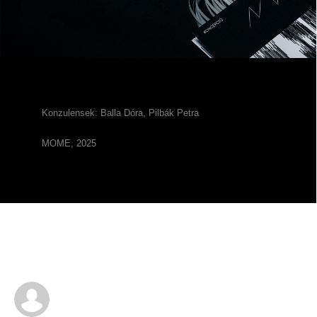
Konzulensek: Balla Dóra, Pilbák Petra
MOME, 2025