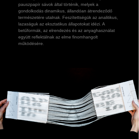
pauszpapír sávok által történik, melyek a
gondolkodás dinamikus, állandóan átrendeződő
természetére utalnak. Feszítettségük az analitikus,
lazaságuk az eksztatikus állapotokat idézi. A
betűformák, az elrendezés és az anyaghasználat
együtt reflektálnak az elme finomhangolt
működésére.