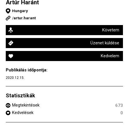
Artúr Haránt
Hungary
/
artur.harant
Követem
Üzenet küldése
Kedvelem
Publikálás időpontja:
2020.12.15.
Statisztikák
Megtekintések
673
Kedvelések
0