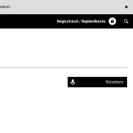
máció ›
Regisztráció / Bejelentkezés
Követem